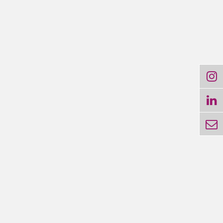


