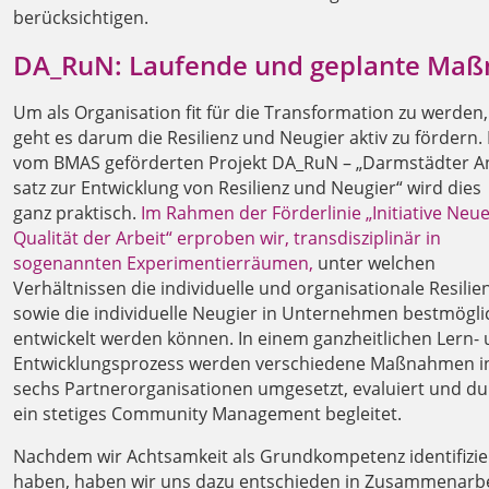
berücksichtigen.
DA_RuN: Laufende und geplante Ma
Um als Organisation fit für die Transformation zu werden,
geht es darum die Resilienz und Neugier aktiv zu fördern.
vom BMAS geförderten Projekt DA_RuN – „Darm­städ­ter A
satz zur Ent­wick­lung von Re­si­li­enz und Neu­gier“ wird dies
ganz praktisch.
Im Rahmen der Förderlinie „Initiative Neu
Qualität der Arbeit“ erproben wir, transdisziplinär in
sogenannten Experimentierräumen,
unter welchen
Verhältnissen die individuelle und organisationale Resilie
sowie die individuelle Neugier in Unternehmen bestmögli
entwickelt werden können. In einem ganzheitlichen Lern-
Entwicklungsprozess werden verschiedene Maßnahmen i
sechs Partnerorganisationen umgesetzt, evaluiert und d
ein stetiges Community Management begleitet.
Nachdem wir Achtsamkeit als Grundkompetenz identifizie
haben, haben wir uns dazu entschieden in Zusammenarbe