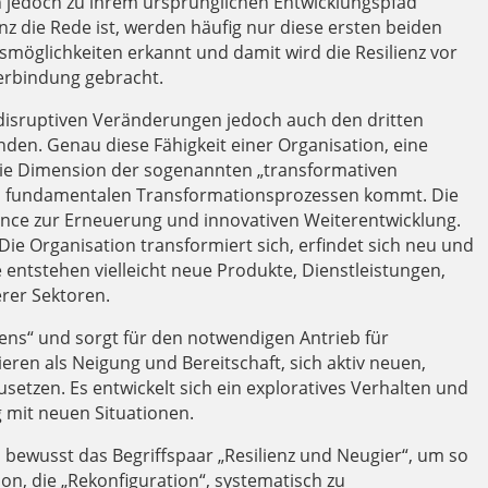
h jedoch zu ihrem ursprünglichen Entwicklungspfad
z die Rede ist, werden häufig nur diese ersten beiden
möglichkeiten erkannt und damit wird die Resilienz vor
erbindung gebracht.
sruptiven Veränderungen jedoch auch den dritten
nden. Genau diese Fähigkeit einer Organisation, eine
 die Dimension der sogenannten „transformativen
 zu fundamentalen Transformationsprozessen kommt. Die
ance zur Erneuerung und innovativen Weiterentwicklung.
 Organisation transformiert sich, erfindet sich neu und
e entstehen vielleicht neue Produkte, Dienstleistungen,
rer Sektoren.
lens“ und sorgt für den notwendigen Antrieb für
eren als Neigung und Bereitschaft, sich aktiv neuen,
tzen. Es entwickelt sich ein exploratives Verhalten und
 mit neuen Situationen.
bewusst das Begriffspaar „Resilienz und Neugier“, um so
ion, die „Rekonfiguration“, systematisch zu