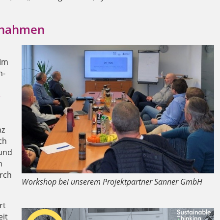
ßnahmen
 Im
n­
e
nz
ch
 und
n
urch
Workshop bei unserem Projektpartner Sanner GmbH
rt
it