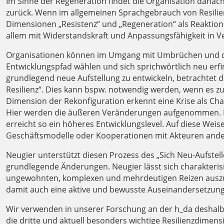
Im Sinne der Regeneration findet die Organisation danac
zurück. Wenn im allgemeinen Sprachgebrauch von Resilien
Dimensionen „Resistenz“ und „Regeneration“ als Reaktions
allem mit Widerstandskraft und Anpassungsfähigkeit in V
Organisationen können im Umgang mit Umbrüchen und di
Entwicklungspfad wählen und sich sprichwörtlich neu erfi
grundlegend neue Aufstellung zu entwickeln, betrachtet
Resilienz“. Dies kann bspw. notwendig werden, wenn es
Dimension der Rekonfiguration erkennt eine Krise als Ch
Hier werden die äußeren Veränderungen aufgenommen. Die
erreicht so ein höheres Entwicklungslevel. Auf diese Weis
Geschäftsmodelle oder Kooperationen mit Akteuren ande
Neugier unterstützt diesen Prozess des „Sich Neu-Aufstel
grundlegende Änderungen. Neugier lässt sich charakterisi
ungewohnten, komplexen und mehrdeutigen Reizen auszuse
damit auch eine aktive und bewusste Auseinandersetzung
Wir verwenden in unserer Forschung an der h_da deshalb 
die dritte und aktuell besonders wichtige Resilienzdimens