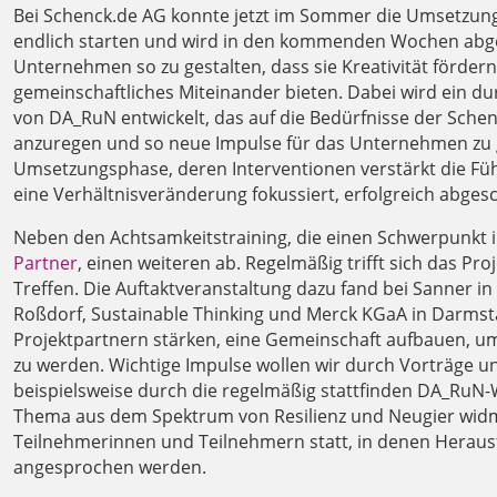
Bei Schenck.de AG konnte jetzt im Sommer die Umsetzun
endlich starten und wird in den kommenden Wochen abgesc
Unternehmen so zu gestalten, dass sie Kreativität förde
gemeinschaftliches Miteinander bieten. Dabei wird ein 
von DA_RuN entwickelt, das auf die Bedürfnisse der Schen
anzuregen und so neue Impulse für das Unternehmen zu g
Umsetzungsphase, deren Interventionen verstärkt die Fü
eine Verhältnisveränderung fokussiert, erfolgreich abge
Neben den Achtsamkeitstraining, die einen Schwerpunkt im
Partner
, einen weiteren ab. Regelmäßig trifft sich das 
Treffen. Die Auftaktveranstaltung dazu fand bei Sanner in
Roßdorf, Sustainable Thinking und Merck KGaA in Darmsta
Projektpartnern stärken, eine Gemeinschaft aufbauen, u
zu werden. Wichtige Impulse wollen wir durch Vorträge un
beispielsweise durch die regelmäßig stattfinden DA_RuN-
Thema aus dem Spektrum von Resilienz und Neugier widm
Teilnehmerinnen und Teilnehmern statt, in denen Herau
angesprochen werden.